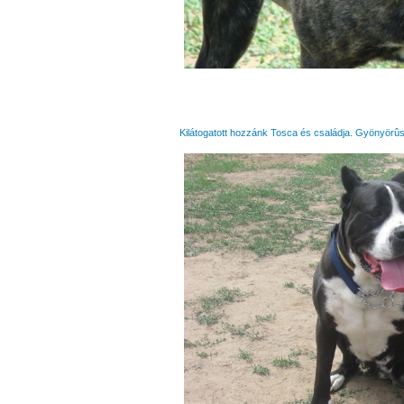
Kilátogatott hozzánk Tosca és családja. Gyönyörûs