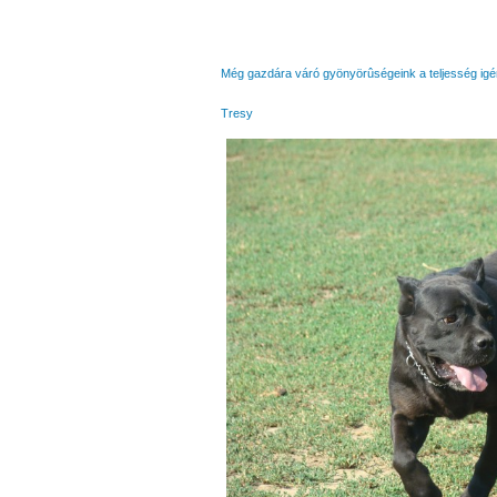
Még gazdára váró gyönyörûségeink a teljesség igén
Tresy