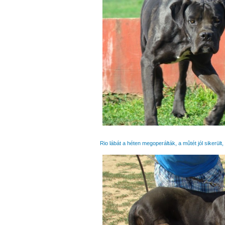
Rio lábát a héten megoperálták, a mûtét jól sikerült,