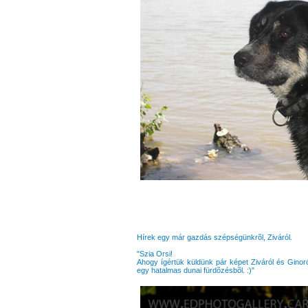
Hírek egy már gazdás szépségünkrõl, Ziváról.
"Szia Orsi!
Ahogy ígértük küldünk pár képet Ziváról és Ginor
egy hatalmas dunai fürdõzésbõl. :)"