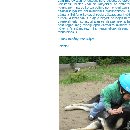
van! Egy év alatt rengeteget nõtt, fejlõdött és oko
viselkedik, kerten kívül se kutyákkal se embe
nyoma sem, na de kerten belülre nem enged azért s
családi kutya lett aki mindenhez aklalmazkodik, a 
bántaná Bukfenc kutyával pedig változatlanul imád
fürdeni! A lakásban is tudja a helyét, ha bejön nem 
gyerekek után az asztal alatt és visszamegy a hel
nem rágna még mindig apró cafatokra mindent am
növény, fa, mûanyag... mi is megtanultunk viszont 
többé nincs :)
Küldök néhány friss képet!
Kriszta"