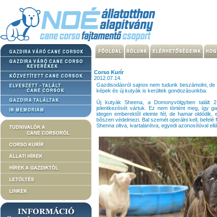
Corso Kurír
2012.07.14.
Gazdisodásról sajnos nem tudunk beszámolni, de m
képek és új kutyák is kerültek gondozásunkba.
Új kutyák Sheena, a Domonyvölgyben talált 2 
jelentkezését vártuk. Ez nem történt meg, így gaz
idegen emberektõl eleinte fél, de hamar oldódik, 
bõszen védelmezi. Bal szemét operálni kell, befelé 
Shenna oltva, ivartalanítva, egyedi azonosítóval ell