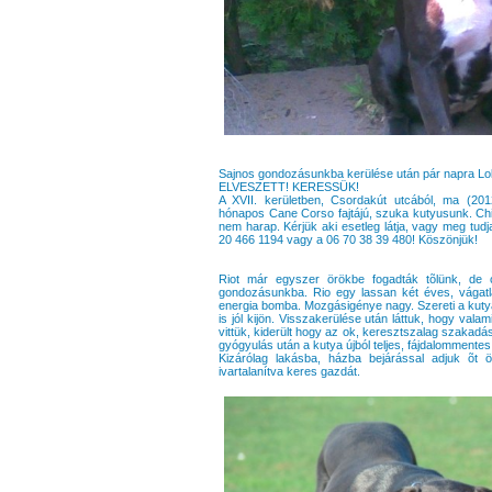
Sajnos gondozásunkba kerülése után pár napra Lola 
ELVESZETT! KERESSÜK!
A XVII. kerületben, Csordakút utcából, ma (201
hónapos Cane Corso fajtájú, szuka kutyusunk. Chi
nem harap. Kérjük aki esetleg látja, vagy meg tudj
20 466 1194 vagy a 06 70 38 39 480! Köszönjük!
Riot már egyszer örökbe fogadták tõlünk, de cs
gondozásunkba. Rio egy lassan két éves, vágatla
energia bomba. Mozgásigénye nagy. Szereti a kuty
is jól kijön. Visszakerülése után láttuk, hogy val
vittük, kiderült hogy az ok, keresztszalag szakadá
gyógyulás után a kutya újból teljes, fájdalommentes 
Kizárólag lakásba, házba bejárással adjuk õt 
ivartalanítva keres gazdát.