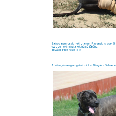
Sajnos nem csak neki ,hanem Racenek is operálni 
van, de neki mind a két hátsó lábába.
További infók róluk
ITT
!
A hétvégén meglátogatott minket Bányász Balambér a