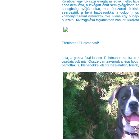
Korábban egy fûkasza levágta az egyik mellsõ lábát,
soha nem látta, a levágott lábát sem gyógyította sen
a segítség nyújtásunkat, mert õ szereti, õ kis
szerveztük a helyi hatóságokkal a dolgot, mo
közbenjárásával lemondtak róla. Fiona egy bûbájos 
puszival. Kivizsgálása folyamatban van, drukkoljat
Története
ITT
olvasható!
Lola, a gazda által leadott 11 hónapos szuka is ho
gazdája volt már. Össze van zavarodva, épp hogy m
bántották is. Idegenekkel elsõre bizalmatlan, félénk,