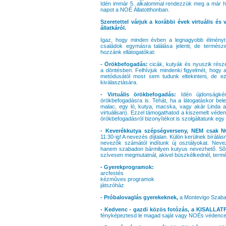
Idén immár 5. alkalommal rendezzük meg a már 
napot a NOÉ Állatotthonban.
Szeretettel várjuk a korábbi évek virtuális é
állatkáról.
Igaz, hogy minden évben a legnagyobb élményt 
családok egymásra találása jelenti, de termés
hozzánk ellátogatókat:
- Örökbefogadás:
cicák, kutyák és nyuszik rész
a döntésben. Felhívjuk mindenki figyelmét, hogy 
metódusától most sem tudunk eltekinteni, de e
kiválasztására.
- Virtuális örökbefogadás:
Idén újdonságkén
örökbefogadásra is. Tehát, ha a látogatáskor bel
malac, egy ló, kutya, macska, vagy akár Linda a
virtuálisan). Ezzel támogathatod a kiszemelt véden
örökbefogadásról bizonyítékot is szolgáltatunk egy
- Keverékkutya szépségverseny, NEM csak N
11:30-ig! A nevezés díjtalan. Külön kerülnek bírál
nevezõk számától indítunk új osztályokat. Nev
hanem szabadon bármilyen kutyus nevezhetõ. Sõt, 
szívesen megmutatnál, akivel büszkélkednél, termé
- Gyerekprogramok:
arcfestés
kézmûves programok
játszóház
- Próbalovaglás gyerekeknek,
a Montevigo Szaba
- Kedvenc - gazdi közös fotózás, a KISALLA
fényképeztesd le magad saját vagy NOÉs védencedd