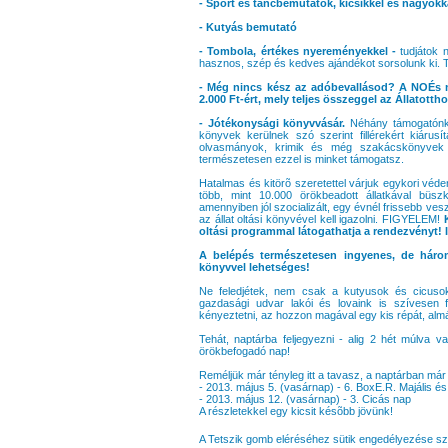
- Sport és táncbemutatók, kicsikkel és nagyokk
- Kutyás bemutató
- Tombola, értékes nyereményekkel -
tudjátok
hasznos, szép és kedves ajándékot sorsolunk ki. 
- Még nincs kész az adóbevallásod? A NOÉs 
2.000 Ft-ért, mely teljes összeggel az Állatott
- Jótékonysági könyvvásár.
Néhány támogatónkn
könyvek kerülnek szó szerint fillérekért kiárus
olvasmányok, krimik és még szakácskönyvek 
természetesen ezzel is minket támogatsz.
Hatalmas és kitörõ szeretettel várjuk egykori véd
több, mint 10.000 örökbeadott állatkával büszké
amennyiben jól szocializált, egy évnél frissebb ves
az állat oltási könyvével kell igazolni. FIGYELEM!
oltási programmal látogathatja a rendezvényt! I
A belépés természetesen ingyenes, de három
könyvvel lehetséges!
Ne feledjétek, nem csak a kutyusok és cicuso
gazdasági udvar lakói és lovaink is szívesen f
kényeztetni, az hozzon magával egy kis répát, almát
Tehát, naptárba feljegyezni - alig 2 hét múlva v
örökbefogadó nap!
Reméljük már tényleg itt a tavasz, a naptárban má
- 2013. május 5. (vasárnap) - 6. BoxE.R. Majális és
- 2013. május 12. (vasárnap) - 3. Cicás nap
A részletekkel egy kicsit késõbb jövünk!
A Tetszik gomb eléréséhez sütik engedélyezése s