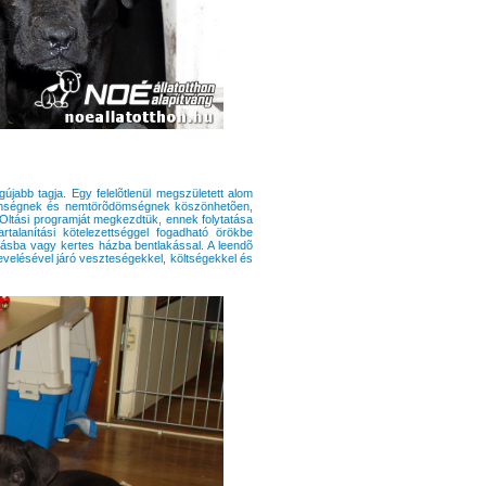
újabb tagja. Egy felelõtlenül megszületett alom
õtlenségnek és nemtörõdömségnek köszönhetõen,
Oltási programját megkezdtük, ennek folytatása
rtalanítási kötelezettséggel fogadható örökbe
ásba vagy kertes házba bentlakással. A leendõ
nevelésével járó veszteségekkel, költségekkel és