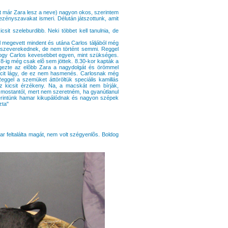
t már Zara lesz a neve) nagyon okos, szerintem
vezényszavakat ismeri. Délután játszottunk, amit
csit szeleburdibb. Neki többet kell tanulnia, de
l megevett mindent és utána Carlos táljából még
összeverekednek, de nem történt semmi. Reggel
 hogy Carlos kevesebbet egyen, mint szükséges.
l 8-ig még csak elõ sem jöttek. 8.30-kor kapták a
végezte az elõbb Zara a nagydolgát és örömmel
picit lágy, de ez nem hasmenés. Carlosnak még
ggel a szemüket áttöröltük speciális kamillás
ez kicsit érzékeny. Na, a macskát nem bírják,
t mostantól, mert nem szeretném, ha gyanútlanul
erintünk hamar kikupálódnak és nagyon szépek
zta"
ar feltalálta magát, nem volt szégyenlõs. Boldog