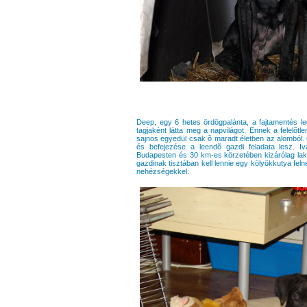
Deep, egy 6 hetes ördögpalánta, a fajtamentés leg
tagjaként látta meg a napvilágot. Ennek a felel
sajnos egyedül csak õ maradt életben az alomból. 
és befejezése a leendõ gazdi feladata lesz. Iva
Budapesten és 30 km-es körzetében kizárólag lak
gazdinak tisztában kell lennie egy kölyökkutya fel
nehézségekkel.