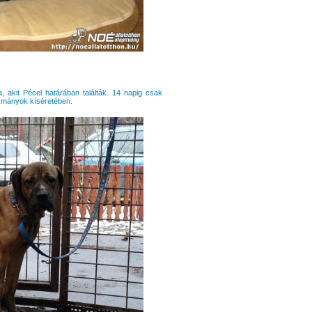
 akit Pécel határában találták. 14 napig csak
okmányok kíséretében.