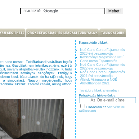
Kapcsolódó cikkek:
Noé Cane Corso Fajtamentés
2023 évi beszámolója
Közlemény! Megszűnt a NOÉ
Cane corso Fajtamentés
ekete cane corsok. Felsõfarkasd határában fogták
Noé Cane Corso Fajtamentés
téshez. Gazdájuk nem jelentkezett érte, ezért új
2022 évi beszámolója
lt, sovány állapotba kerültek hozzánk. Ki tudja
Noé Cane Corso Fajtamentés
 Félelmetesen soványak szegények. Étvágyuk
2021 évi beszámolója
eleinte kicsit bátortalanok, de ha rájönnek, hogy
Állatok Világnapja a NOÉ
e a simogatást. Nagyon megérdemlik, hogy
Állatotthonban 2021
sonknak sikerült, szeretõ család, meleg otthon,
További cikkek a témában
Feliratkozás hírlevelünkre:
Elolvastam az
Adatvédelmi
tájékoztatót