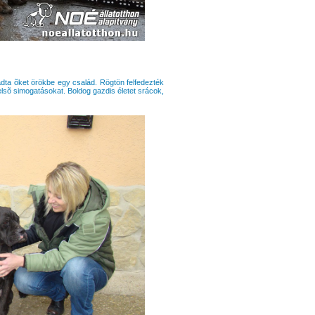
adta õket örökbe egy család. Rögtön felfedezték
elsõ simogatásokat. Boldog gazdis életet srácok,