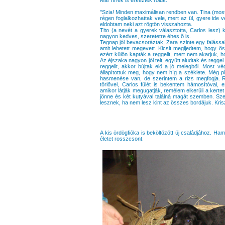
"Szia! Minden maximálisan rendben van. Tina (mos
régen foglalkozhattak vele, mert az ül, gyere ide 
eldobtam neki azt rögtön visszahozta.
Tito (a nevét a gyerek választotta, Carlos lesz) ki
nagyon kedves, szeretetre éhes õ is.
Tegnap jól bevacsoráztak, Zara szinte egy falássa
amit lehetett megevett. Kicsit megijedtem, hogy 
ezért külön kapták a reggelit, mert nem akarjuk,
Az éjszaka nagyon jól telt, együtt aludtak és regge
reggelit, akkor bújtak elõ a jó melegbõl. Most 
állapítottuk meg, hogy nem híg a széklete. Még 
hasmenése van, de szerintem a rizs megfogja. Re
törlõvel, Carlos fülét is bekentem hámosítóval, 
amikor látják megugatják, remélem elkerüli a kerte
jönne és két kutyával találná magát szemben. Sz
lesznek, ha nem lesz kint az összes bordájuk. Kris
A kis ördögfióka is beköltözött új családjához. Ham
életet rosszcsont.