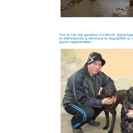
Tina és Titó már gazdához is költözött. Együtt fog
és feltérképezték új otthonukat és begyûjtötték az 
igazán megérdemlitek!