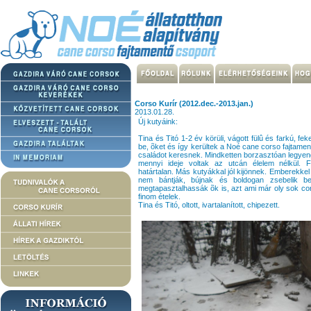
Corso Kurír (2012.dec.-2013.jan.)
2013.01.28.
Új kutyáink:
Tina és Titó 1-2 év körüli, vágott fülû és farkú, f
be, õket és így kerültek a Noé cane corso fajtamen
családot keresnek. Mindketten borzasztóan legyengü
mennyi ideje voltak az utcán élelem nélkül.
határtalan. Más kutyákkal jól kijönnek. Emberekkel 
nem bántják, bújnak és boldogan zsebelik b
megtapasztalhassák õk is, azt ami már oly sok cor
finom ételek.
Tina és Titó, oltott, ivartalanított, chipezett.