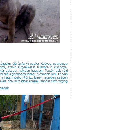
vágatlan fülû és farkú szuka. Kedves, szeretetre
ns, szuka kutyákkal is felhõtlen a viszonya.
már sokszor helyben hagyták. Testén sok régi
 került a gondozásunkba, erõsödnie kell. Le van
ár a háta mögött. Pórázt ismeri, autóban szépen
alád, akik nem kihasználják, hanem élete végéig
aládját.