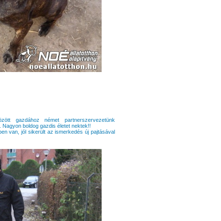
özött gazdához német partnerszervezetünk
 Nagyon boldog gazdis életet nektek!!
en van, jól sikerült az ismerkedés új pajtásával