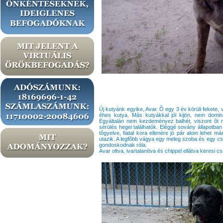
Új kutyánk egyike, Avar. Õ egy 3 év körüli fekete, 
éhes kutya. Más kutyákkal jól kijön, nem dominá
Egyáltalán nem kezdeményez balhét, viszont õt 
sérülés hegei találhatók. Eléggé sovány állapotban
tõgyelve, fiatal kora ellenére jó pár alom lehet m
utazik. A legfõbb vágya egy meleg szoba és egy cs
gondoskodnak róla.
Avar oltva, ivartalanítva és chippel ellátva keresi cs