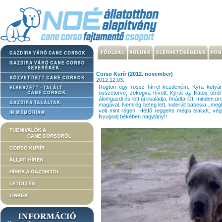
Corso Kurír (2012. november)
2012.12.03.
Rögtön egy rossz hírrel kezdeném. Kyra kutyánk,
összetörve, zokogva hívott. Kyrát az Illatos útról
álomgazdi és lett új családja. Imádta Õt, minden pr
magával. Nemrég beteg lett, kiderült babesia...megk
volt mint régen. Hétfõ reggelre mégis elaludt, vé
Nyugodj békében nagylány!!