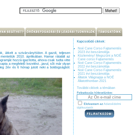
Kapcsolódó cikkek:
Noé Cane Corso Fajtamentés
2023 évi beszámolója
 átkelt a szivárványhídon. A gazdi, teljesen
Közlemény! Megszűnt a NOÉ
 mentettük 2010. áprilisában. Hamar rátalált az
Cane corso Fajtamentés
ogramját hozzá igazította, ahova csak tudta vitte
Noé Cane Corso Fajtamentés
apta a megfelelõ kezelést...javul, sõt már olyan
2022 évi beszámolója
gleg 2év és 6 hónap jutott neki a boldogságból.
Noé Cane Corso Fajtamentés
2021 évi beszámolója
Állatok Világnapja a NOÉ
Állatotthonban 2021
További cikkek a témában
Feliratkozás hírlevelünkre:
Elolvastam az
Adatvédelmi
tájékoztatót