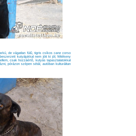
kú, de vágatlan fülû, tigris csíkos cane corso
szerzett kutyájukkal nem jött ki jól, féltékeny
 jellem, csak hozzáértõ, kutyás tapasztalatokkal
zni, pórázon szépen sétál, autóban kulturáltan