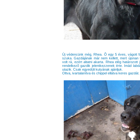
Új védencünk még, Rhea. Õ egy 5 éves, vágott far
szuka. Gazdájának már nem kellett, mert újonan be
volt rá, ezért altatni akarta. Rhea elég határozott
rendelkezõ gazdik jelentkezzenek érte. Imád labdá
utazik. Csak egyedüli kutyának ajánljuk.
Oltva, ivartalanítva és chippel ellátva keres gazdát.