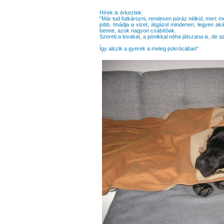
Hírek is érkeztek:
"Már tud futkározni, rendesen póráz nélkül, mert m
jobb. Imádja a vizet, átgázol mindenen, legyen ak
benne, azok nagyon csábítóak.
Szereti a lovakat, a pónikkal néha játszana is, de a
Így alszik a gyerek a meleg pokrócában"