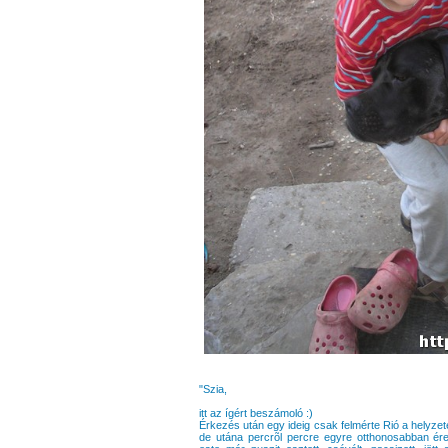
"Szia,
itt az ígért beszámoló :)
Érkezés után egy ideig csak felmérte Rió a helyze
de utána percrõl percre egyre otthonosabban érez