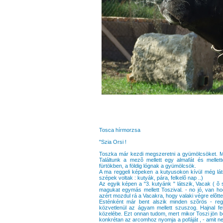
Tosca hírmorzsa
"Szia Orsi !
Toszka már kezdi megszeretni a gyümölcsöket. Mi
Találtunk a mezõ mellett egy almafát és melle
fürtökben, a földig lógnak a gyümölcsök.
A ma reggeli képeken a kutyusokon kívül még látsz
szépek voltak : kutyák, pára, felkelõ nap ..)
Az egyik képen a "3. kutyánk " látszik, Vacak ( õ 
magukat egymás mellett Toszival. - no jó, van h
azért mozdul rá a Vacakra, hogy valaki végre elõtte 
Esténként már bent alszik minden szõrös - re
közvetlenül az ágyam mellett szuszog. Hajnal fe
közelébe. Ezt onnan tudom, mert mikor Toszi jön be
konkrétan az arcomhoz nyomja a pofáját , - amit 