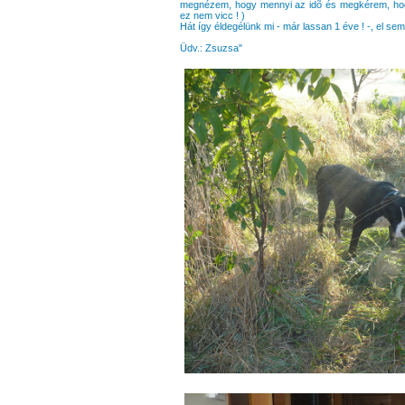
megnézem, hogy mennyi az idõ és megkérem, hogy
ez nem vicc ! )
Hát így éldegélünk mi - már lassan 1 éve ! -, el sem
Üdv.: Zsuzsa"