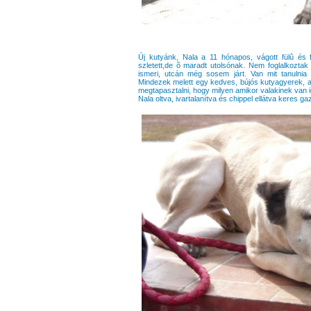
Új kutyánk, Nala a 11 hónapos, vágott fülû és
szletett,de õ maradt utolsónak. Nem foglalkozta
ismeri, utcán még sosem járt. Van mit tanulnia 
Mindezek melett egy kedves, bújós kutyagyerek, aki
megtapasztalni, hogy milyen amikor valakinek van i
Nala oltva, ivartalanítva és chippel ellátva keres ga