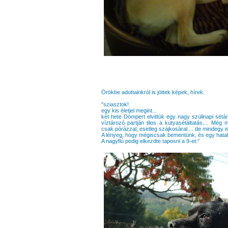
Örökbe adottainkról is jöttek képek, hírek.
"sziasztok!
egy kis életjel megint...
két hete Dömpert elvittük egy nagy szülinapi sétá
víztározó partján tilos a kutyasétáltatás.... Még 
csak pórázzal, esetleg szájkosáral.... de mindegy i
A lényeg, hogy mégiscsak bementünk, és egy hatalm
A nagyfiú pedig elkezdte taposni a 9-et."