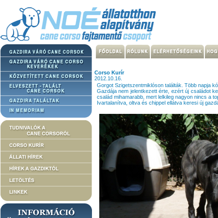
Corso Kurír
2012.10.16.
Gorgot Szigetszentmiklóson találták. Több napja kó
Gazdája nem jelentkezett érte, ezért új családot k
család mihamarabb, mert lelkileg nagyon nincs a t
Ivartalanítva, oltva és chippel ellátva keresi új gazdá