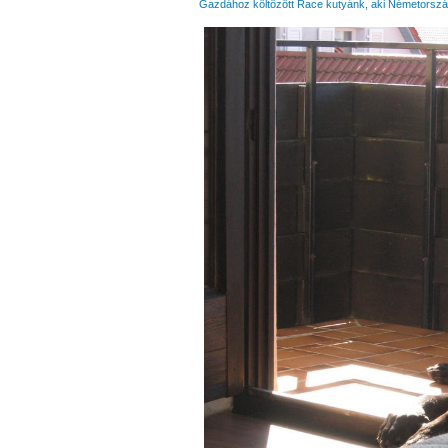
Gazdához költözött Race kutyánk, aki Németországb