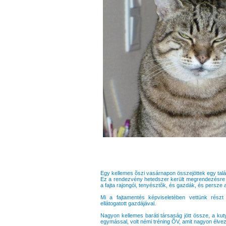
Egy kellemes õszi vasárnapon összejöttek egy talá
Ez a rendezvény hetedszer került megrendezésre 
a fajta rajongói, tenyésztõk, és gazdák, és persze 
Mi a fajtamentés képviseletében vettünk rész
ellátogatott gazdájával.
Nagyon kellemes baráti társaság jött össze, a kut
egymással, volt némi tréning ÕV, amit nagyon élvez