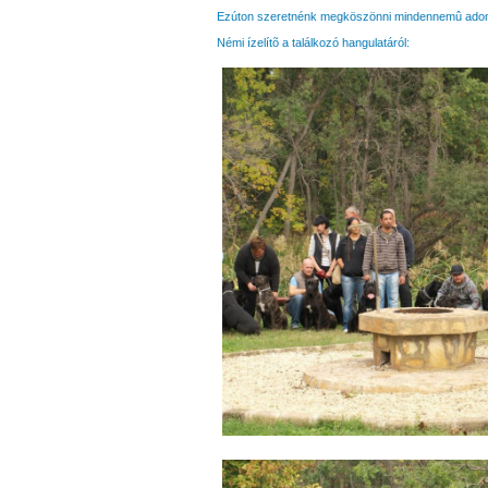
Ezúton szeretnénk megköszönni mindennemû ado
Némi ízelítõ a találkozó hangulatáról: