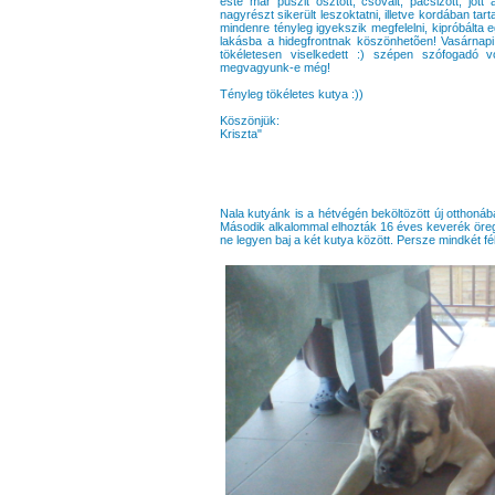
este már puszit osztott, csóvált, pacsizott, jö
nagyrészt sikerült leszoktatni, illetve kordában tar
mindenre tényleg igyekszik megfelelni, kipróbálta 
lakásba a hidegfrontnak köszönhetõen! Vasárnapi 
tökéletesen viselkedett :) szépen szófogadó vo
megvagyunk-e még!
Tényleg tökéletes kutya :))
Köszönjük:
Kriszta"
Nala kutyánk is a hétvégén beköltözött új otthonába
Második alkalommal elhozták 16 éves keverék öreg
ne legyen baj a két kutya között. Persze mindkét fél