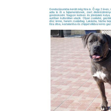
Gondozásunkba került még Kira is. Õ egy 2 éves, 
adta le õt a fajtamentésnek, mert életkörülmény
gondoskodni. Nagyon kedves és jóindulatú kutya. 
autóban kulturáltan utazik. Olyan családot, gazd
dísz lenne, hanem családtag. Lakásba, házba bejá
Kira oltva, ivartalanítva és chippel ellátva keres gaz