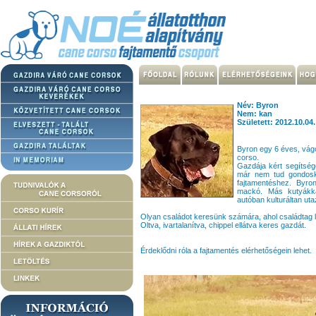
Név: Byron
Nem: kan
Született: 2012.10.04.
Byron egy 6 éves, vágot
corso.
Gazdája kért segítség
már nem tud gondosk
fajtamentéshez. Byro
mackó. Más kutyákkal
autóban kulturáltan uta
Olyan családot keresünk számára, ahol családtag leh
Oltva, ivartalanítva, chippel ellátva keres gazdát.
Érdeklődni róla a fajtamentés elérhetőségein lehet.